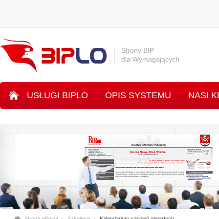
Strony BIP
dla Wymagających
USŁUGI BIPLO
OPIS SYSTEMU
NASI K
SYSTEM INLO
Strona główna
Szkolenia
Kalendarium szkoleń otwartych