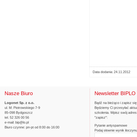
Data dodania
24.11.2012
Nasze Biuro
Newsletter BIPLO
Logonet Sp. z o.o.
Bądź na bieżąco i zapisz się
ul. M. Piotrowskiego 7-9
Będziemy Ci przesyłać aktua
85-098 Bydgoszcz
szkolenia. Wpisz swój adres 
tel. 52 326 00 56
"zapisz":
e-mail:
bip@lo.pl
Pytanie antyspamowe
Biuro czynne: pn-pt od 8:00 do 16:00
Podaj słownie wynik iloczynu 