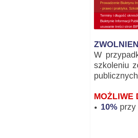
Prowadzenie Biuletynu In
- prawo i praktyka. Szko
Terminy i długość okresó
Biuletynie Informacji Publi
usuwanie treści stron BIP
ZWOLNIEN
W przypadk
szkoleniu 
publicznych
MOŻLIWE 
10%
przy