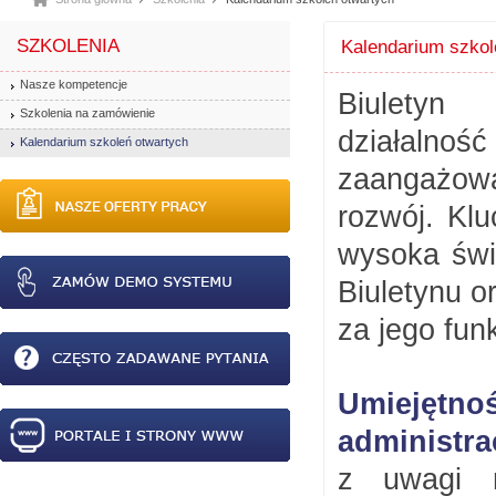
SZKOLENIA
Kalendarium szkol
Nasze kompetencje
Biuletyn 
Szkolenia na zamówienie
działalno
Kalendarium szkoleń otwartych
zaangażowa
rozwój. Kl
wysoka świ
Biuletynu 
za jego fun
Umiejętno
administra
z uwagi n