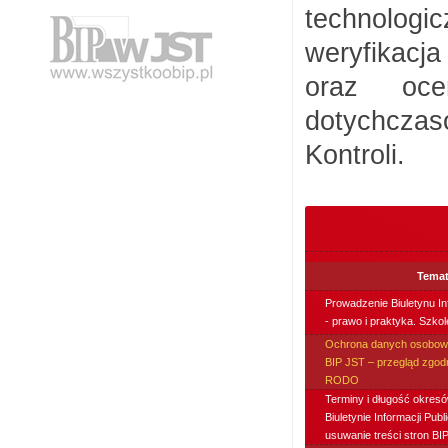
technologi
weryfikacja
oraz oce
dotychczas
Kontroli.
Tema
Prowadzenie Biuletynu In
- prawo i praktyka. Szko
Ochrona danych osobow
BIP JST – przegląd zgo
RODO
Terminy i długość okresó
Biuletynie Informacji Publi
usuwanie treści stron BIP