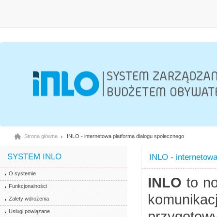
Strona główna
INLO - internetowa platforma dialogu społecznego
SYSTEM INLO
INLO - internetowa
O systemie
INLO
to no
Funkcjonalności
komunikac
Zalety wdrożenia
Usługi powiązane
przygotowy