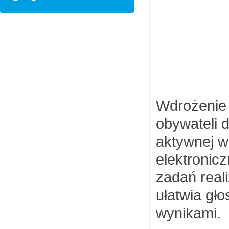
Wdrożenie 
obywateli 
aktywnej 
elektronic
zadań real
ułatwia gł
wynikami.