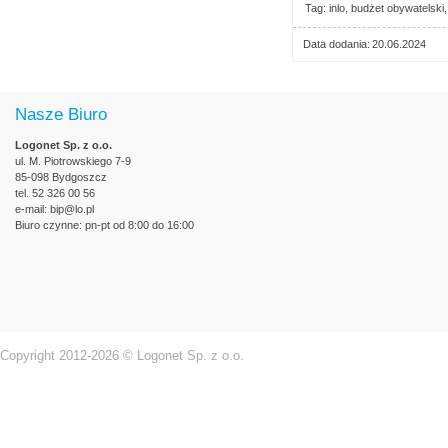
Tag
inlo
budżet obywatelski
Data dodania
20.06.2024
Nasze Biuro
Logonet Sp. z o.o.
ul. M. Piotrowskiego 7-9
85-098 Bydgoszcz
tel. 52 326 00 56
e-mail:
bip@lo.pl
Biuro czynne: pn-pt od 8:00 do 16:00
Copyright 2012-2026 © Logonet Sp. z o.o.