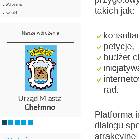
Wdrożenia
takich jak:
Kontakt
konsulta
petycje,
budżet o
inicjaty
internet
rad.
Platforma 
dialogu spo
atrakcyjne