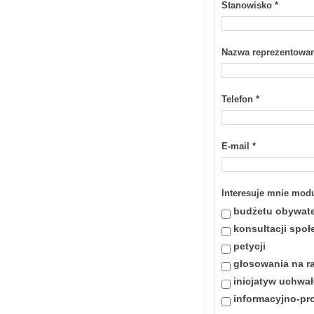
Stanowisko
*
Nazwa reprezentowan
Telefon
*
E-mail
*
Interesuje mnie mod
budżetu obywate
konsultacji spo
petycji
głosowania na r
inicjatyw uchwa
informacyjno-pr