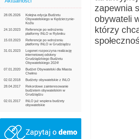
Aktualności
zapewnia s
28.05.2026
Kolejna edycja Budżetu
obywateli 
Obywatelskiego w Kędzierzynie-
Koźlu
którzy chc
24.10.2023
Referencje po wdrożeniu
platformy INLO w Rybniku
społecznoś
15.03.2023
Referencje po wdrożeniu
platformy INLO w Grudziądzu
31.01.2023
Logonet rozpoczyna realizację
internetowej odsłony
Grudziądzkiego Budżetu
Obywatelskiego 2024!
07.01.2020
Budżet Obywatelski dla Miasta
Chełmo
02.02.2018
Budżety obywatelskie z INLO
28.04.2017
Rekordowe zainteresowanie
budżetem obywatelskim w
Grudziądzu
02.01.2017
INLO już wspiera budżety
obywatelskie