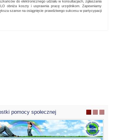
zkańców do elektronicznego udziału w konsultacjach, zgłaszania
INLO obniża koszty i usprawnia pracę urzędnikom. Zapewniamy
ększa szanse na osiągnięcie prawdziwego sukcesu w partycypacji
stki pomocy społecznej