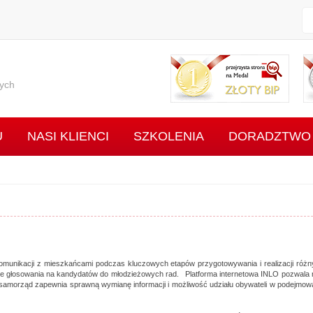
Przejr
ych
U
NASI KLIENCI
SZKOLENIA
DORADZTWO
munikacji z mieszkańcami podczas kluczowych etapów przygotowywania i realizacji różnyc
owe głosowania na kandydatów do młodzieżowych rad. Platforma internetowa INLO pozwala 
LO samorząd zapewnia sprawną wymianę informacji i możliwość udziału obywateli w podejmo