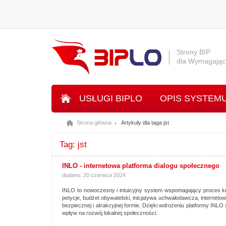
Strony BIP
dla Wymagając
USŁUGI BIPLO
OPIS SYSTEM
Strona główna
Artykuły dla taga jst
SYSTEM INLO
Tag: jst
INLO - internetowa platforma dialogu społecznego
dodano: 20 czerwca 2024
INLO to nowoczesny i intuicyjny system wspomagający proces ko
petycje, budżet obywatelski, inicjatywa uchwałodawcza, internet
bezpiecznej i atrakcyjnej formie. Dzięki wdrożeniu platformy IN
wpływ na rozwój lokalnej społeczności.