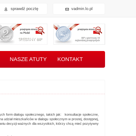
sprawdź pocztę
vadmin.lo.pl
zysta strona BIP na Medal - Złoty BIP
Przejrzysta strona BIP na Medal - Srebrny BIP
Przejrzysta strona BI
NASZE ATUTY
KONTAKT
h form dialogu społecznego, takich jak: konsultacje społeczne,
na udział mieszkańców w dialogu społecznym w prostej, dostępnej,
waniu decyzji ważnych dla wszystkich, którzy chcą mieć pozytywny