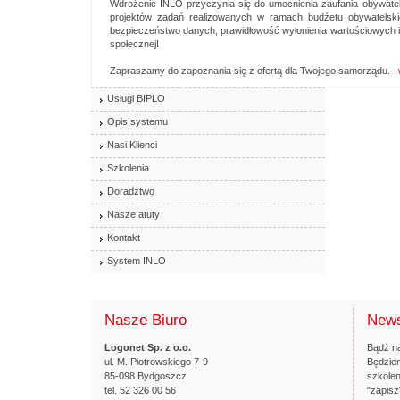
Wdrożenie INLO przyczynia się do umocnienia zaufania obywatel
projektów zadań realizowanych w ramach budźetu obywatelski
bezpieczeństwo danych, prawidłowość wyłonienia wartościowych 
społecznej!
Zapraszamy do zapoznania się z ofertą dla Twojego samorządu.
Usługi BIPLO
Opis systemu
Nasi Klienci
Szkolenia
Doradztwo
Nasze atuty
Kontakt
System INLO
Nasze Biuro
News
Logonet Sp. z o.o.
Bądź na
ul. M. Piotrowskiego 7-9
Będziem
85-098 Bydgoszcz
szkolen
tel. 52 326 00 56
"zapisz