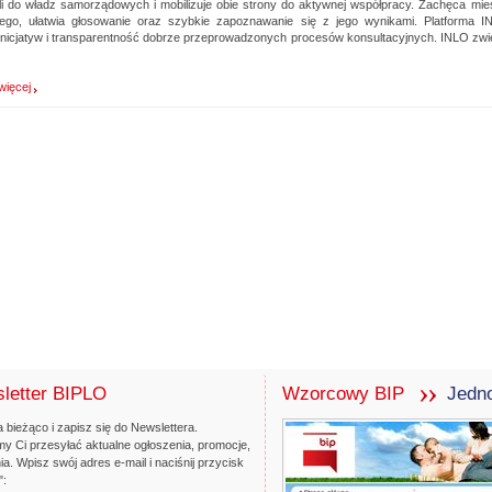
i do władz samorządowych i mobilizuje obie strony do aktywnej współpracy. Zachęca mies
ego, ułatwia głosowanie oraz szybkie zapoznawanie się z jego wynikami. Platforma 
inicjatyw i transparentność dobrze przeprowadzonych procesów konsultacyjnych. INLO zwi
więcej
letter BIPLO
wzorcowy BIP
Jedno
bip.czestochowa.pl
 bieżąco i zapisz się do Newslettera.
y Ci przesyłać aktualne ogłoszenia, promocje,
ia. Wpisz swój adres e-mail i naciśnij przycisk
":