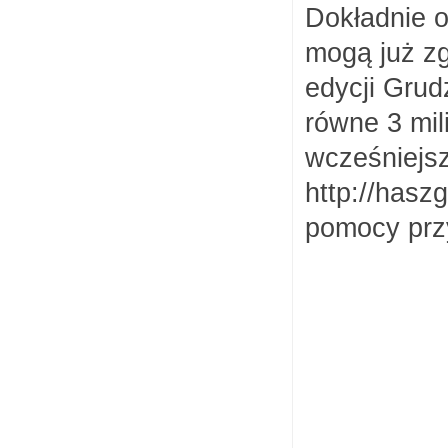
Dokł
adnie 
mogą ju
ż z
edycji Gru
równe 3 mil
wcześniejs
http://haszg
pomocy przy