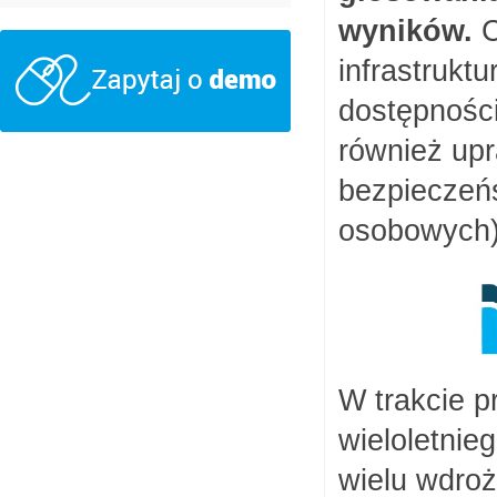
wyników.
C
infrastrukt
dostępności
również upr
bezpieczeń
osobowych)
W trakcie p
wieloletnie
wielu wdroż