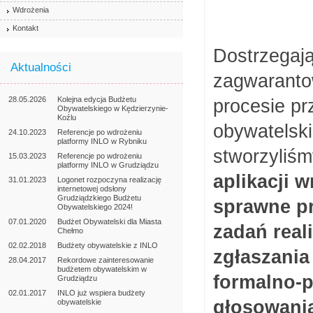
Wdrożenia
Kontakt
Dostrzegają
Aktualności
zagwaranto
28.05.2026
Kolejna edycja Budżetu
procesie pr
Obywatelskiego w Kędzierzynie-
Koźlu
obywatelski
24.10.2023
Referencje po wdrożeniu
platformy INLO w Rybniku
stworzyliś
15.03.2023
Referencje po wdrożeniu
platformy INLO w Grudziądzu
aplikacji 
31.01.2023
Logonet rozpoczyna realizację
internetowej odsłony
Grudziądzkiego Budżetu
sprawne p
Obywatelskiego 2024!
07.01.2020
Budżet Obywatelski dla Miasta
zadań real
Chełmo
02.02.2018
Budżety obywatelskie z INLO
zgłaszania
28.04.2017
Rekordowe zainteresowanie
budżetem obywatelskim w
formalno-p
Grudziądzu
02.01.2017
INLO już wspiera budżety
głosowania
obywatelskie