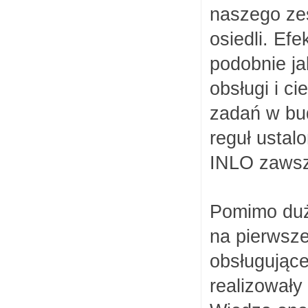
naszego zes
osiedli. Efe
podobnie ja
obsługi i c
zadań w bud
reguł ustal
INLO zawsz
Pomimo duże
na pierwsz
obsługujące
realizowały