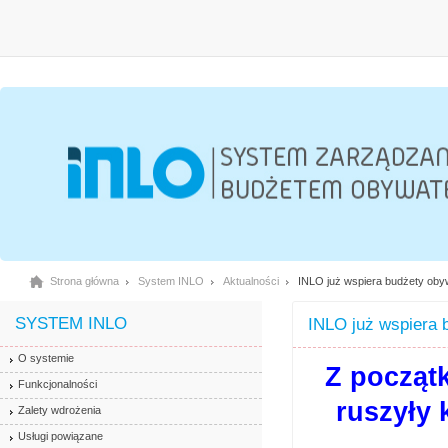
Strona główna
System INLO
Aktualności
INLO już wspiera budżety oby
SYSTEM INLO
INLO już wspiera 
O systemie
Z począt
Funkcjonalności
ruszyły 
Zalety wdrożenia
Usługi powiązane