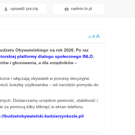
sprawdź pocztę
vadmin.lo.pl
A
A
A
Budżetu Obywatelskiego na rok 2026. Po raz
torskiej platformy dialogu społecznego INLO
.
któw i głosowania, a dla urzędników –
czne i włączają obywateli w procesy decyzyjne.
ścić ścieżkę użytkownika – od narodzin pomysłu do
znych. Dostarczamy urzędom pewność, stabilność i
 za pomocą kilku kliknięć w ekran telefonu.
s://budzetobywatelski.kedzierzynkozle.pl/