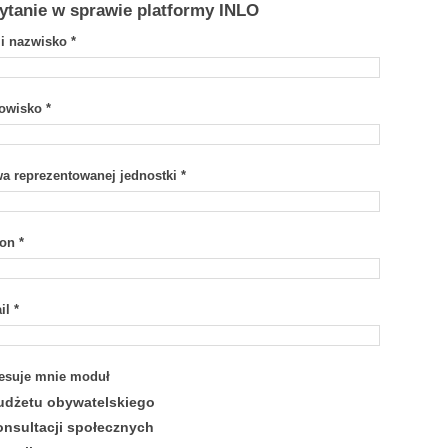
ytanie w sprawie platformy INLO
 i nazwisko
*
nowisko
*
a reprezentowanej jednostki
*
fon
*
il
*
resuje mnie moduł
udżetu obywatelskiego
onsultacji społecznych