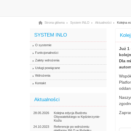
Strona główna
System INLO
Aktualności
Kolejna e
SYSTEM INLO
Kole
O systemie
Już 1
Funkcjonalności
kolej
Zalety wdrożenia
Dla m
autom
Usługi powiązane
Wdrożenia
Współc
Platfo
Kontakt
oddani
Naszym
Aktualności
zgodno
Zapras
28.05.2026
Kolejna edycja Budżetu
Obywatelskiego w Kędzierzynie-
Koźlu
24.10.2023
Referencje po wdrożeniu
platformy INLO w Rybniku