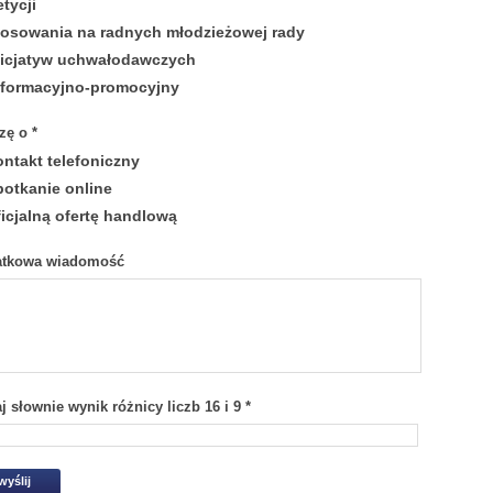
etycji
łosowania na radnych młodzieżowej rady
nicjatyw uchwałodawczych
nformacyjno-promocyjny
zę o
*
ontakt telefoniczny
potkanie online
ficjalną ofertę handlową
atkowa wiadomość
j słownie wynik różnicy liczb 16 i 9
*