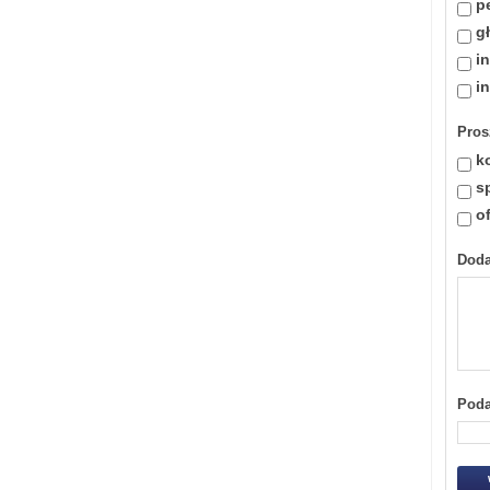
p
g
i
i
Pros
k
s
o
Dod
Poda