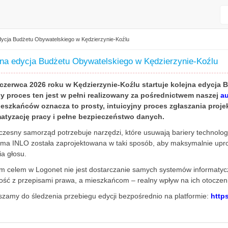
dycja Budżetu Obywatelskiego w Kędzierzynie-Koźlu
jna edycja Budżetu Obywatelskiego w Kędzierzynie-Koźlu
 czerwca 2026 roku w Kędzierzynie-Koźlu startuje kolejna edycja 
ny proces ten jest w pełni realizowany za pośrednictwem naszej
au
ieszkańców oznacza to prosty, intuicyjny proces zgłaszania proje
atyzację pracy i pełne bezpieczeństwo danych.
zesny samorząd potrzebuje narzędzi, które usuwają bariery technologi
rma INLO została zaprojektowana w taki sposób, aby maksymalnie upro
a głosu.
 celem w Logonet nie jest dostarczanie samych systemów informatyc
ść z przepisami prawa, a mieszkańcom – realny wpływ na ich otoczenie
zamy do śledzenia przebiegu edycji bezpośrednio na platformie:
http