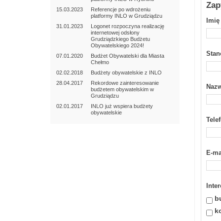
Zap
15.03.2023
Referencje po wdrożeniu
platformy INLO w Grudziądzu
Imię
31.01.2023
Logonet rozpoczyna realizację
internetowej odsłony
Grudziądzkiego Budżetu
Obywatelskiego 2024!
Sta
07.01.2020
Budżet Obywatelski dla Miasta
Chełmo
02.02.2018
Budżety obywatelskie z INLO
28.04.2017
Rekordowe zainteresowanie
Nazw
budżetem obywatelskim w
Grudziądzu
02.01.2017
INLO już wspiera budżety
obywatelskie
Tele
E-ma
Inte
b
k