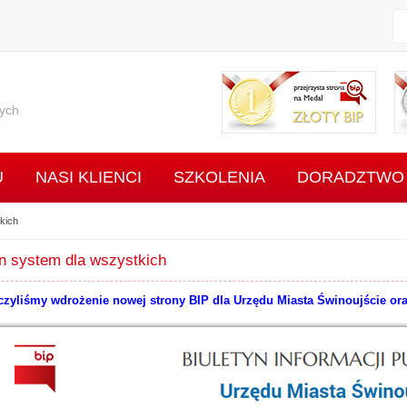
Przejr
ych
U
NASI KLIENCI
SZKOLENIA
DORADZTWO
kich
n system dla wszystkich
zyliśmy wdrożenie nowej strony BIP dla Urzędu Miasta Świnoujście or