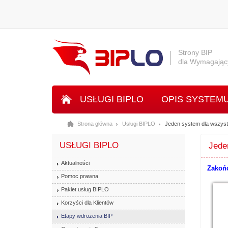
Strony BIP
dla Wymagając
USŁUGI BIPLO
OPIS SYSTEM
Strona główna
Usługi BIPLO
Jeden system dla wszyst
SYSTEM INLO
USŁUGI BIPLO
Jede
Aktualności
Zakońc
Pomoc prawna
Pakiet usług BIPLO
Korzyści dla Klientów
Etapy wdrożenia BIP