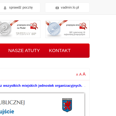
sprawdź pocztę
vadmin.lo.pl
zysta strona BIP na Medal - Złoty BIP
Przejrzysta strona BIP na Medal - Srebrny BIP
Przejrzysta strona BI
NASZE ATUTY
KONTAKT
A
A
A
az wszystkich miejskich jednostek organizacyjnych.
.