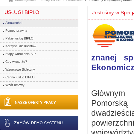
USŁUGI BIPLO
Jesteśmy w Specja
Aktualności
Pomoc prawna
Pakiet usług BIPLO
Korzyści dla Klientów
Etapy wdrożenia BIP
znanej sp
Czy wiesz że?
Ekonomiczn
Wzorcowe Biuletyny
Cennik usług BIPLO
Wzór umowy
Głównym p
Pomorską
dwadzieści
powierzch
wojewódz