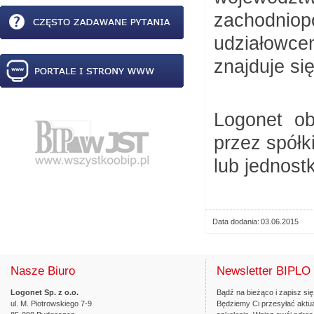
zachodniop
udziałowce
znajduje si
Logonet o
przez spółk
lub jednost
Data dodania
03.06.2015
Nasze Biuro
Newsletter BIPLO
Logonet Sp. z o.o.
Bądź na bieżąco i zapisz się
ul. M. Piotrowskiego 7-9
Będziemy Ci przesyłać aktua