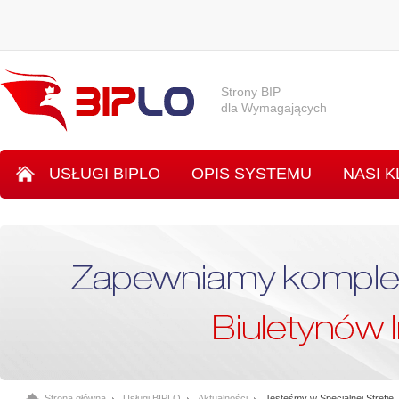
Strony BIP
dla Wymagających
USŁUGI BIPLO
OPIS SYSTEMU
NASI K
SYSTEM INLO
Strona główna
Usługi BIPLO
Aktualności
Jesteśmy w Specjalnej Strefie