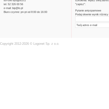
85-098 Bydgoszcz
szkolenia. Wpisz swój adres 
tel. 52 326 00 56
"zapisz":
e-mail:
bip@lo.pl
Pytanie antyspamowe
Biuro czynne: pn-pt od 8:00 do 16:00
Podaj słownie wynik różnicy l
Copyright 2012-2026 © Logonet Sp. z o.o.