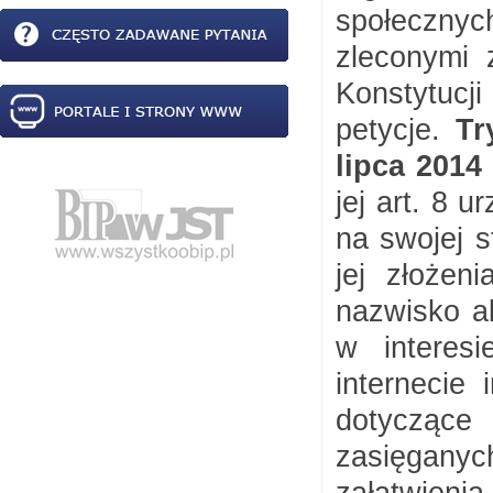
społeczny
zleconymi 
Konstytucj
petycje.
Tr
lipca 2014 
jej art. 8 
na swojej s
jej złożen
nazwisko a
w interes
internecie
dotyczące 
zasięgany