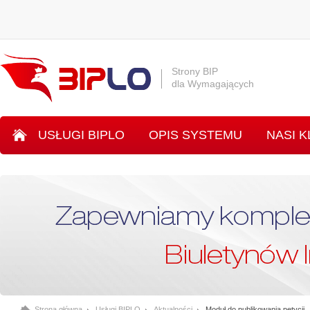
Strony BIP
dla Wymagających
USŁUGI BIPLO
OPIS SYSTEMU
NASI K
SYSTEM INLO
Strona główna
Usługi BIPLO
Aktualności
Moduł do publikowania petycji