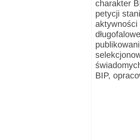
charakter B
petycji sta
aktywności 
długofalowe
publikowani
selekcjonow
świadomych
BIP, oprac