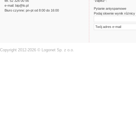
tel. 52 326 00 56
"zapisz":
e-mail:
bip@lo.pl
Pytanie antyspamowe
Biuro czynne: pn-pt od 8:00 do 16:00
Podaj słownie wynik różnicy l
Copyright 2012-2026 © Logonet Sp. z o.o.