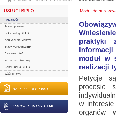
USŁUGI BIPLO
Moduł do publikowa
Aktualności
Obowiązy
Pomoc prawna
Wniesieni
Pakiet usług BIPLO
praktyki 
Korzyści dla Klientów
Etapy wdrożenia BIP
informacj
Czy wiesz że?
moduł w s
Wzorcowe Biuletyny
realizacji
Cennik usług BIPLO
Wzór umowy
Petycje s
procesie 
indywidualn
w interesi
organów wł