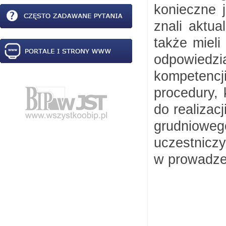
konieczne 
znali aktu
także mieli
odpowiedz
kompeten
procedury, 
do realizac
grudniowe
uczestnicz
w prowadze