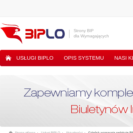
Strony BIP
dla Wymagających
USŁUGI BIPLO
OPIS SYSTEMU
NASI K
SYSTEM INLO
Strona główna
Usługi BIPLO
Aktualności
Gdańsk wzmacnia redakcję BI