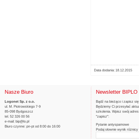
Data dodania
18.12.2015
Nasze Biuro
Newsletter BIPLO
Logonet Sp. z o.o.
Bądź na bieżąco i zapisz się
ul. M. Piotrowskiego 7-9
Będziemy Ci przesyłać aktua
85-098 Bydgoszcz
szkolenia. Wpisz swój adres 
tel. 52 326 00 56
"zapisz":
e-mail:
bip@lo.pl
Pytanie antyspamowe
Biuro czynne: pn-pt od 8:00 do 16:00
Podaj słownie wynik różnicy l