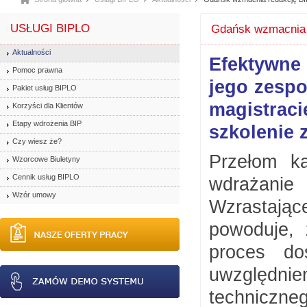
USŁUGI BIPLO
Gdańsk wzmacnia 
Aktualności
Efektywne
Pomoc prawna
jego zesp
Pakiet usług BIPLO
magistrac
Korzyści dla Klientów
Etapy wdrożenia BIP
szkolenie
Czy wiesz że?
Przełom k
Wzorcowe Biuletyny
Cennik usług BIPLO
wdrażanie
Wzór umowy
Wzrastając
powoduje,
proces do
uwzględn
techniczne