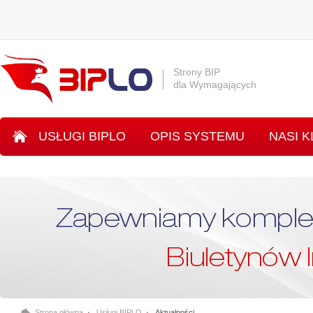
Strony BIP
dla Wymagających
USŁUGI BIPLO
OPIS SYSTEMU
NASI K
SYSTEM INLO
Strona główna
Usługi BIPLO
Aktualności