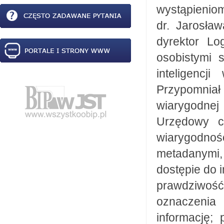
wystąpieniom
dr. Jarosła
dyrektor Lo
osobistymi 
inteligencj
Przypomniał
wiarygodnej
Urzędowy c
wiarygodno
metadanymi,
dostępie do 
prawdziwość 
oznaczenia
informację;