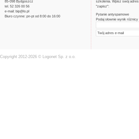
85-098 Bydgoszcz
szkolenia. Wpisz swój adres 
tel. 52 326 00 56
"zapisz":
e-mail:
bip@lo.pl
Pytanie antyspamowe
Biuro czynne: pn-pt od 8:00 do 16:00
Podaj słownie wynik różnicy l
Copyright 2012-2026 © Logonet Sp. z o.o.