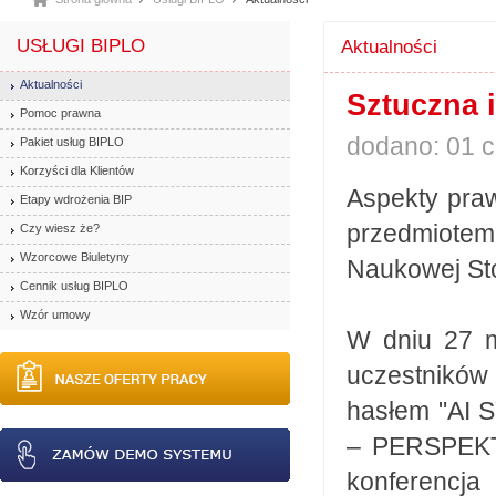
USŁUGI BIPLO
Aktualności
Aktualności
Sztuczna i
Pomoc prawna
dodano: 01 
Pakiet usług BIPLO
Korzyści dla Klientów
Aspekty praw
Etapy wdrożenia BIP
przedmiote
Czy wiesz że?
Wzorcowe Biuletyny
Naukowej St
Cennik usług BIPLO
Wzór umowy
W dniu 27 m
uczestników
hasłem "AI
– PERSPEK
konferencj