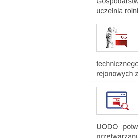
Gospodarst
uczelnia roln
techniczneg
rejonowych z
UODO potwi
przetwarzani