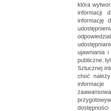
która wytwor
informacji 
informację 
udostępnien
odpowiedz
udostępniani
ujawniania i
publiczne, t
Sztucznej in
choć należy
informacje
zaawansow
przygotowy
dostępnośc